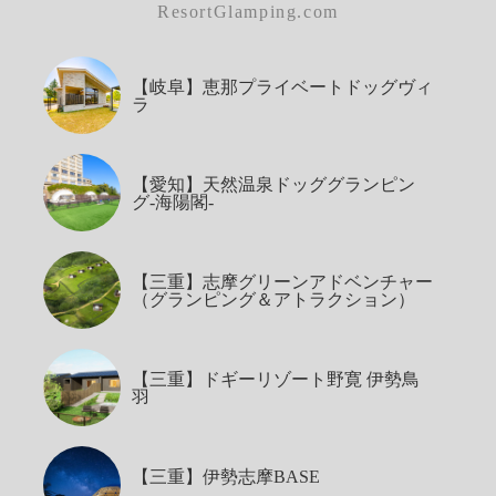
ResortGlamping.com
【岐阜】恵那プライベートドッグヴィ
ラ
【愛知】天然温泉ドッググランピン
グ-海陽閣-
【三重】志摩グリーンアドベンチャー
（グランピング＆アトラクション）
【三重】ドギーリゾート野寛 伊勢鳥
羽
【三重】伊勢志摩BASE